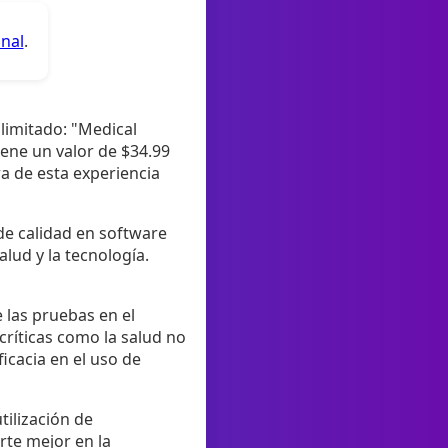
anal
.
limitado: "Medical
iene un valor de $34.99
a de esta experiencia
de calidad en software
lud y la tecnología.
 las pruebas en el
críticas como la salud no
icacia en el uso de
tilización de
rte mejor en la