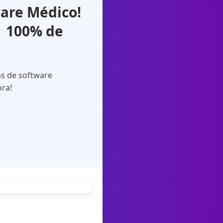
are Médico!
| 100% de
as de software
ora!