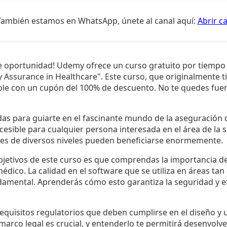
También estamos en WhatsApp, únete al canal aquí:
Abrir c
le oportunidad! Udemy ofrece un curso gratuito por tiempo 
y Assurance in Healthcare". Este curso, que originalmente t
ble con un cupón del 100% de descuento. No te quedes fuer
das para guiarte en el fascinante mundo de la aseguración 
cesible para cualquier persona interesada en el área de la sa
les de diversos niveles pueden beneficiarse enormemente.
bjetivos de este curso es que comprendas la importancia de
édico. La calidad en el software que se utiliza en áreas tan 
damental. Aprenderás cómo esto garantiza la seguridad y ef
quisitos regulatorios que deben cumplirse en el diseño y u
 marco legal es crucial, y entenderlo te permitirá desenvolve