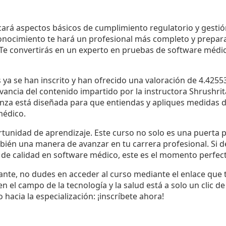
ará aspectos básicos de cumplimiento regulatorio y gestión
onocimiento te hará un profesional más completo y prepara
. Te convertirás en un experto en pruebas de software médi
ya se han inscrito y han ofrecido una valoración de 4.42553
elevancia del contenido impartido por la instructora Shrushr
nza está diseñada para que entiendas y apliques medidas de
médico.
tunidad de aprendizaje. Este curso no solo es una puerta p
bién una manera de avanzar en tu carrera profesional. Si d
 de calidad en software médico, este es el momento perfec
sante, no dudes en acceder al curso mediante el enlace que
n el campo de la tecnología y la salud está a solo un clic de
hacia la especialización: ¡inscríbete ahora!