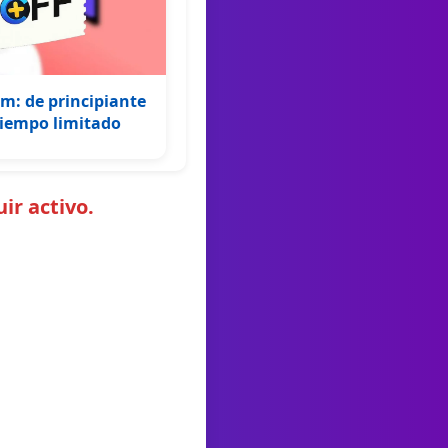
rm: de principiante
 tiempo limitado
ir activo.