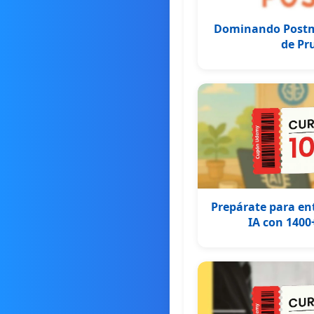
Dominando Postm
de Pr
Prepárate para ent
IA con 1400