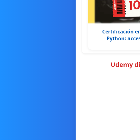
Certificación e
Python: acces
Udemy dic