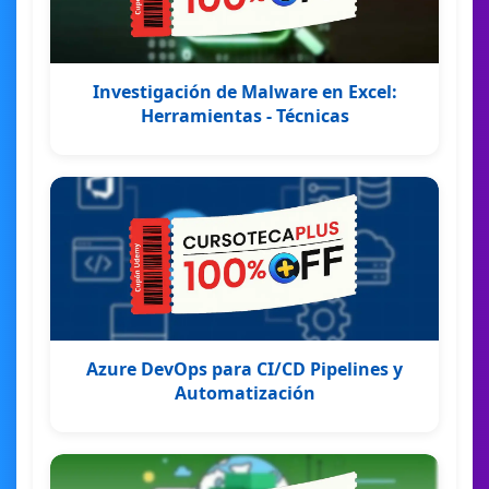
Investigación de Malware en Excel:
Herramientas - Técnicas
Azure DevOps para CI/CD Pipelines y
Automatización