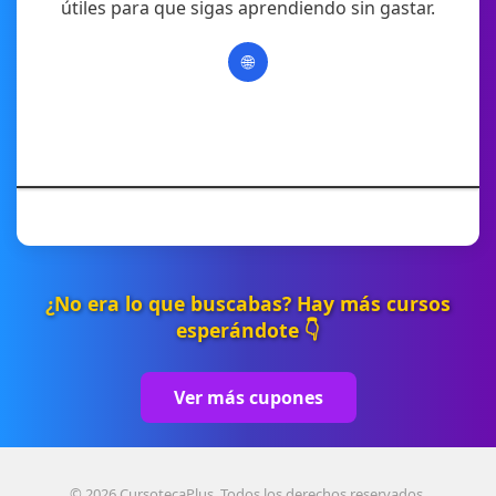
útiles para que sigas aprendiendo sin gastar.
🌐
¿No era lo que buscabas? Hay más cursos
esperándote 👇
Ver más cupones
© 2026 CursotecaPlus. Todos los derechos reservados.