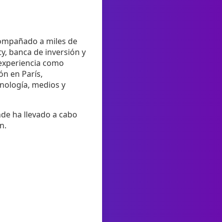
compañado a miles de
y, banca de inversión y
 experiencia como
ón en París,
cnología, medios y
nde ha llevado a cabo
n.