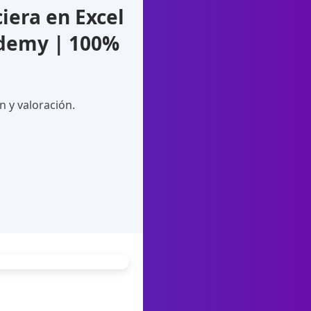
era en Excel
Udemy | 100%
n y valoración.