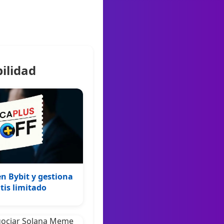
ilidad
n Bybit y gestiona
tis limitado