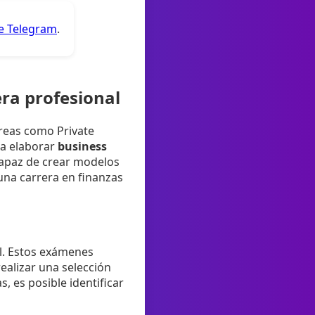
de Telegram
.
era profesional
reas como Private
ra elaborar
business
capaz de crear modelos
 una carrera en finanzas
el. Estos exámenes
ealizar una selección
, es posible identificar