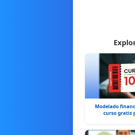
Explo
Modelado financi
curso gratis 