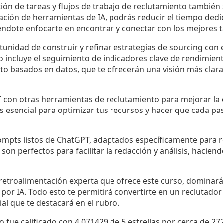
ión de tareas y flujos de trabajo de reclutamiento también
ación de herramientas de IA, podrás reducir el tiempo dedi
éndote enfocarte en encontrar y conectar con los mejores t
unidad de construir y refinar estrategias de sourcing con e
Esto incluye el seguimiento de indicadores clave de rendimient
to basados en datos, que te ofrecerán una visión más clar
 con otras herramientas de reclutamiento para mejorar la e
s esencial para optimizar tus recursos y hacer que cada pa
ompts listos de ChatGPT, adaptados específicamente para r
son perfectos para facilitar la redacción y análisis, haciend
y retroalimentación experta que ofrece este curso, dominar
or IA. Todo esto te permitirá convertirte en un reclutador 
al que te destacará en el rubro.
o fue calificado con 4.071429 de 5 estrellas por cerca de 27