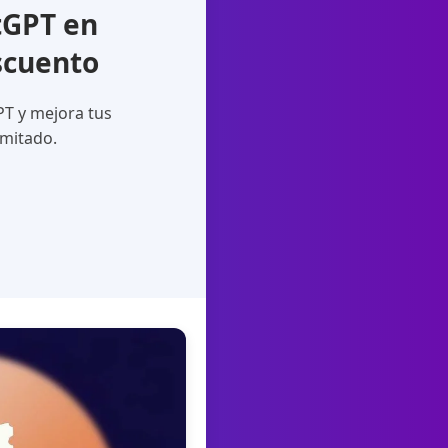
tGPT en
scuento
PT y mejora tus
imitado.