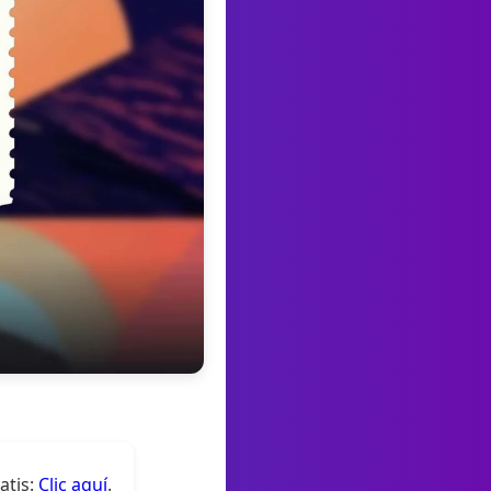
atis:
Clic aquí
.