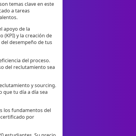
 son temas clave en este
cado a tareas
alentos.
l apoyo de la
o (KPI) y la creación de
a del desempeño de tus
ficiencia del proceso.
so del reclutamiento sea
eclutamiento y sourcing.
o que tu día a día sea
ás los fundamentos del
certificado por
20 estudiantes. Su precio