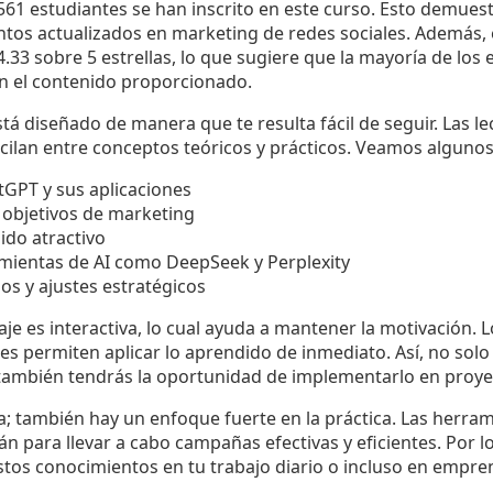
61 estudiantes se han inscrito en este curso. Esto demuestra
tos actualizados en marketing de redes sociales. Además, e
4.33 sobre 5 estrellas, lo que sugiere que la mayoría de los
n el contenido proporcionado.
stá diseñado de manera que te resulta fácil de seguir. Las le
scilan entre conceptos teóricos y prácticos. Veamos alguno
tGPT y sus aplicaciones
 objetivos de marketing
ido atractivo
mientas de AI como DeepSeek y Perplexity
dos y ajustes estratégicos
je es interactiva, lo cual ayuda a mantener la motivación. 
 les permiten aplicar lo aprendido de inmediato. Así, no sol
también tendrás la oportunidad de implementarlo en proyec
ía; también hay un enfoque fuerte en la práctica. Las herr
n para llevar a cabo campañas efectivas y eficientes. Por lo
estos conocimientos en tu trabajo diario o incluso en empr