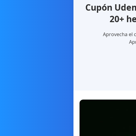
Cupón Udemy
20+ h
Aprovecha el c
Ap