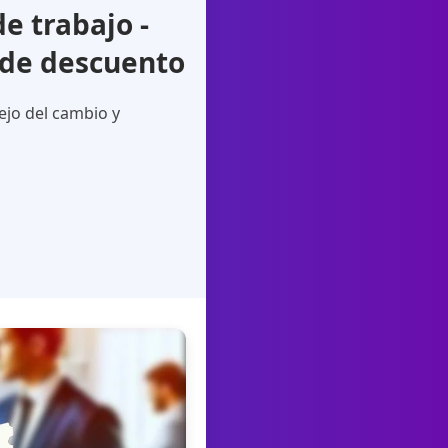
e trabajo -
 de descuento
ejo del cambio y