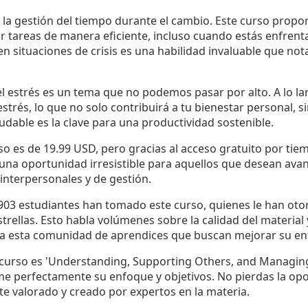
s la gestión del tiempo durante el cambio. Este curso prop
ar tareas de manera eficiente, incluso cuando estás enfren
n situaciones de crisis es una habilidad invaluable que no
l estrés es un tema que no podemos pasar por alto. A lo lar
estrés, lo que no solo contribuirá a tu bienestar personal, s
dable es la clave para una productividad sostenible.
urso es de 19.99 USD, pero gracias al acceso gratuito por ti
 una oportunidad irresistible para aquellos que desean avan
interpersonales y de gestión.
903 estudiantes han tomado este curso, quienes le han oto
trellas. Esto habla volúmenes sobre la calidad del material 
 a esta comunidad de aprendices que buscan mejorar su ent
l curso es 'Understanding, Supporting Others, and Managin
me perfectamente su enfoque y objetivos. No pierdas la op
e valorado y creado por expertos en la materia.