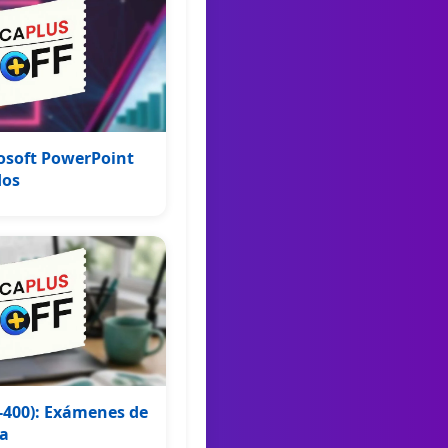
rosoft PowerPoint
dos
-400): Exámenes de
ca