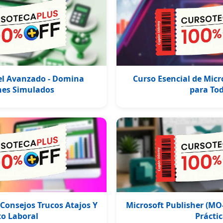
el Avanzado - Domina
Curso Esencial de Mic
es Simulados
para To
 Consejos Trucos Atajos Y
Microsoft Publisher (MO
to Laboral
Prácti