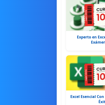
Experto en Exc
Exámen
Excel Esencial Con
Éxi