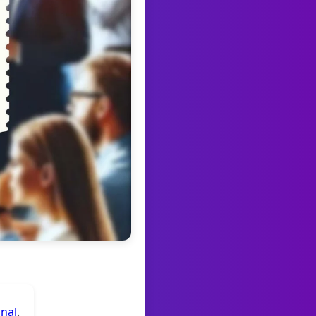
anal
.