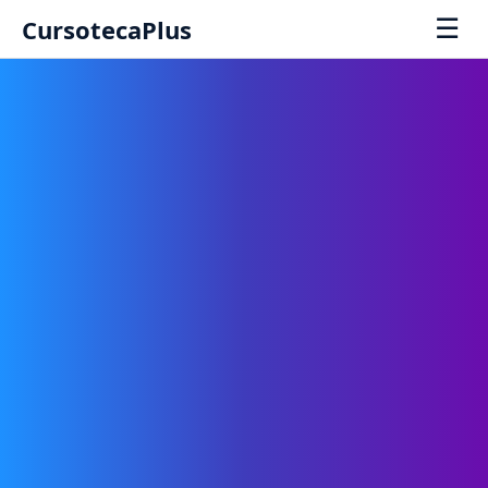
☰
CursotecaPlus