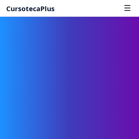
☰
CursotecaPlus