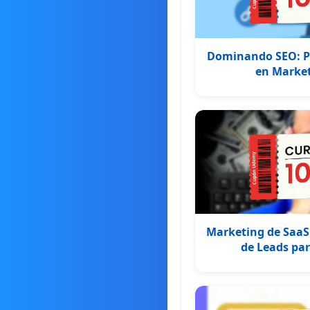
Dominando SEO: Pr
en Market
Marketing de SaaS
de Leads par