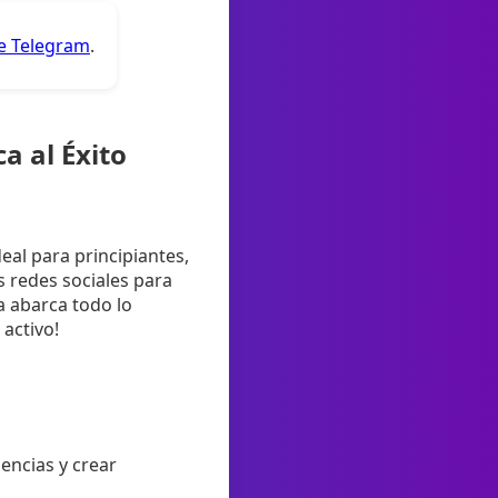
de Telegram
.
a al Éxito
deal para principiantes,
 redes sociales para
a abarca todo lo
 activo!
iencias y crear