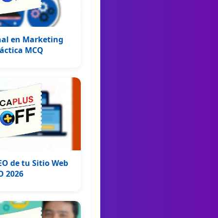
onal en Marketing
ráctica MCQ
O de tu Sitio Web
O 2026