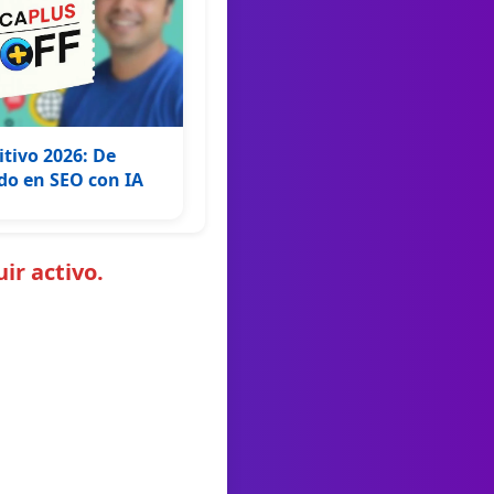
itivo 2026: De
do en SEO con IA
ir activo.