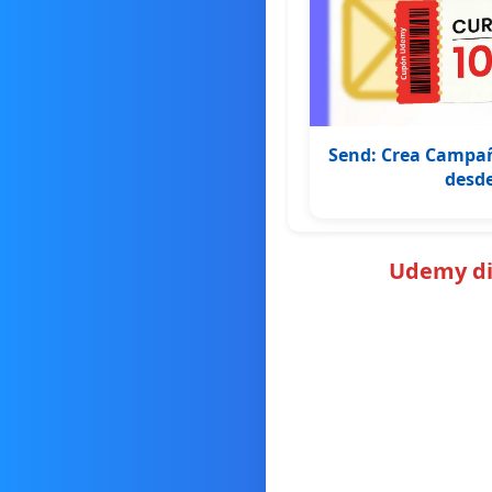
Send: Crea Campañ
desd
Udemy dic