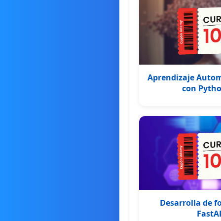
Aprendizaje Autom
con Pytho
Desarrolla de f
FastA