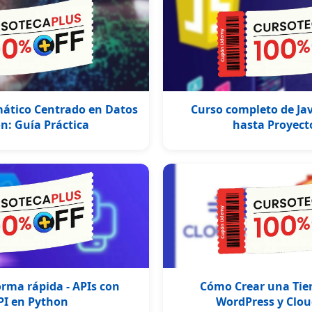
ático Centrado en Datos
Curso completo de Jav
n: Guía Práctica
hasta Proyect
orma rápida - APIs con
Cómo Crear una Tie
PI en Python
WordPress y Clo