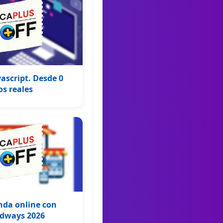
ascript. Desde 0
os reales
nda online con
udways 2026