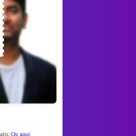
atis:
Clic aquí
.