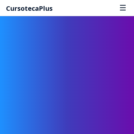
☰
CursotecaPlus